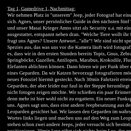
Tag 1, Gamedrive 1, Nachmittag:
Wir nehmen Platz in "unserem" Jeep, jeder Fotograf hat eine
sich. Agnes, unser persönlicher Guide in den nächsten fünf
und unser Masai Krieger Amos sitzt als Security u.a. mit ei
ausgestattet, entspannt neben dran. "Welche Tiere wollt ihr 
fragt uns Agnes? Unsere Antwort..."alle"! Wir sind nicht spe
Spezies aus, das was uns vor die Kamera läuft wird fotogra
es, dass wir in den ersten Stunden bereits Topis, Gnus, Zebr
Springböcke, Gazellen, Antilopen, Marabus, Krokodile, Flu
Elefanten ablichten können. Dann hören wir per Funk über 
eines Geparden. Da wir Katzen bevorzugt fotografieren möc
neues Fotoziel hiermit gesteckt. Nach 30min Fahrtzeit erre
Geparden, der aber leider nur faul in der Steppe herumliegt
nicht fotogen zeigen möchte. Wir schießen ein paar Erinner
denn mehr ist hier wohl nicht zu ergattern. Ein neuer Funks
uns. Agnes sagt uns, dass eine andere Jeepbesatzung aus 
Leoparden gesichtet hat. Wir lassen den Geparden im wahrs
Wortes links liegen und machen uns auf den Weg zum Leop
stehen schon zwei andere Jeeps, jeder versucht sich bestmö
positionieren. 30min lang rührt sich nichts beim Leo, der er