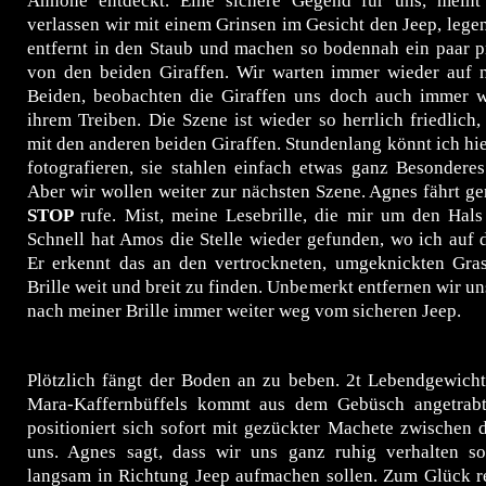
Anhöhe entdeckt. Eine sichere Gegend für uns, meint
verlassen wir mit einem Grinsen im Gesicht den Jeep, legen
entfernt in den Staub und machen so bodennah ein paar p
von den beiden Giraffen. Wir warten immer wieder auf 
Beiden, beobachten die Giraffen uns doch auch immer 
ihrem Treiben. Die Szene ist wieder so herrlich friedlich
mit den anderen beiden Giraffen. Stundenlang könnt ich hie
fotografieren, sie stahlen einfach etwas ganz Besondere
Aber wir wollen weiter zur nächsten Szene. Agnes fährt ger
STOP
rufe. Mist, meine Lesebrille, die mir um den Hals
Schnell hat Amos die Stelle wieder gefunden, wo ich auf
Er erkennt das an den vertrockneten, umgeknickten Gra
Brille weit und breit zu finden. Unbemerkt entfernen wir un
nach meiner Brille immer weiter weg vom sicheren Jeep.
Plötzlich fängt der Boden an zu beben. 2t Lebendgewicht
Mara-Kaffernbüffels kommt aus dem Gebüsch angetrabt
positioniert sich sofort mit gezückter Machete zwischen
uns. Agnes sagt, dass wir uns ganz ruhig verhalten s
langsam in Richtung Jeep aufmachen sollen. Zum Glück re