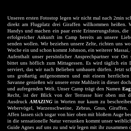
Unseren ersten Fotostop legen wir nicht mal nach 2min sc
direkt am Flugplatz drei Giraffen willkommen heißen. 
Handys und machen ein paar erste Erinnerungsfotos, die 
erfolgreicher Ankunft im Camp bereits an unsere Lie
senden wollen. Wir beziehen unsere Zelte, richten uns wo
Woche ein und schon kommt Johnson, ein weiterer Massai, 
Aufenthalt unser persönlicher Ansprechpartner vor Ort 
bittet uns höflich zum Mittagessen. Es wird täglich ein
serviert, das wir nach Belieben umbauen dürfen. Jetzt s
uns großartig aufgenommen und mit einem herrlichen 
Savanne genießen wir unsere erste Mahlzeit in dieser doc
und aufregenden Welt. Unser Camp trägt den Namen
Eag
Recht, ist der Blick von der Terrasse hier oben mit 
Ausdruck
AMAZING
in Worten nur kaum zu beschreiben.
Webervögel, Warzenschweine, Zebras, Gnus, Giraffen,
Affen lassen sich sogar von hier oben mit bloßem Auge b
in die sensationelle Natur versunken kommt unser weibli
Guide Agnes auf uns zu und wir legen mit ihr zusammen di