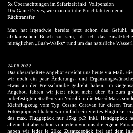
5x Übernachtungen im Safarizelt inkl. Vollpension
10x Game Drives, wie man dort die Pirschfahrten nennt
Rücktransfer
Man hat irgendwie bereits jetzt schon das Gefühl, m
afrikanischen Busch zu sein, als ich das zusätzlich
mittäglichen „Bush-Walks“ rund um das natürliche Wasserl
24.06.2022
Das überarbeitete Angebot erreicht uns heute via Mail. Hie
wir noch ein paar Änderungs- und Ergänzungswünsche 
etwas an der Preisschraube gedreht haben.
Im Gegensa
Angebot, fahren wir jetzt nicht mehr über 6h zum gr
unbefestigten Straßen von Nairobi in die Masai Mara, son
Kleinflugzeug vom Typ Cessna Caravan für diesen Trans
Fotoequipment haben wir einfach ein viertes Flugticket er
das max. Fluggepäck nur 15kg p.P. inkl. Handgepäck h
alleine hat aber schon von jedem von uns die eigene Fotoau
haben wir jeder je 20kg Zusatzgepäck frei auf dem Inl