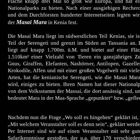
Fläche knapp drei Mal so groß wie Europa, und hat ei
Nationalparks zu bieten. Nach einer ausgiebigen Recherc
und dem Durchforsten hunderter Internetseiten legten wir
Masai Mara
der
in Kenia fest.
Die Masai Mara liegt im südwestlichen Teil Kenias, sie is
Teil der Serengeti und grenzt im Süden an Tansania an.
liegt auf knapp 1.700m. ü.M. und bietet auf einer Fl
1.510km² einer Vielzahl von Tieren ein ganzjähriges Zu
Gnus, Giraffen, Elefanten, Nashörner, Antilopen, Gazell
Krokodile, Affen und mit einer großen Vogelwelt mit viel
Arten, hat die kenianische Serengeti, wie die Masai Mar
wird, einiges zu bieten. Ihren Namen hat dieser Nationa
von dem Volksstamm der Massai, die dort ansässig sind, 
bedeutet Mara in der Maa-Sprache „gepunktet“ bzw. „gefle
Nachdem nun die Frage „Wo soll es hingehen“ geklärt ist,
„Mit welchem Veranstalter soll es denn sein“, geklärt werde
Per Internet sind wir auf einen Veranstalter mit sehr gu
Safarikenntnisse gestoßen, der u.a. über 170 verschiede