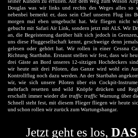
seiner Kunden zu erfüllen. Auf dem Weg zum Wilson Airpo
Douglas was wir links und rechts des Weges alles so 
nebenbei bemerkt er, dass sein Chef unseren Flug ins 
morgen mal eben umgebucht hat. Wir fliegen nicht wi
gebucht mit Safari Air Link, sondern jetzt mit ALS. Wir D
an, die Begeisterung darüber hält sich jedoch in Grenzen
uns diese Fluggesellschaft kennt, geschweige denn jemal
gelesen oder gehört hat. Wir rollen in einer Cessna C
Richtung Startbahn. Erstaunt stellen wir fest, dass wir heu
drei Gäste an Bord unseres 12-sitzigen Hochdeckers sind
wir heute mit drei Piloten, das Ganze wird wohl ein Au
Kontrollflug noch dazu werden. An der Startbahn angek
wir, wie sich unsere Piloten über ein Cockpit-Instrumen
mehrfach resetten und wild Knöpfe drücken und Regl
erschallt immer wieder die
traffic traffic
Warnung über die
Schnell steht fest, mit diesem Flieger fliegen wir heute si
und schon rollen wir zurück zum Wartungshangar.
Jetzt geht es los,
DA