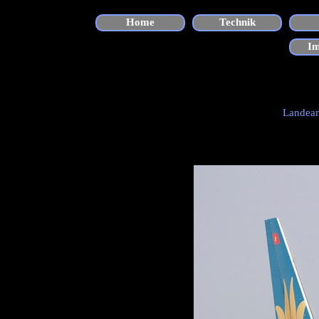
Direkt zum Seiteninhalt
Home
Technik
I
Landean