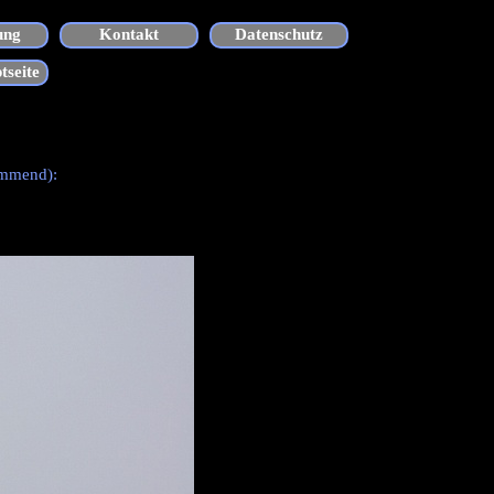
ung
Kontakt
Datenschutz
tseite
ommend):