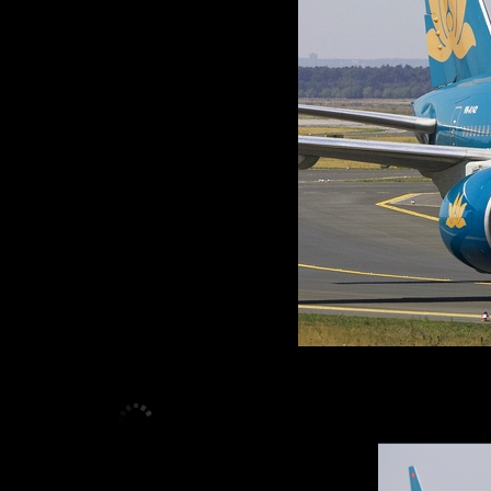
<
>
1
/
13