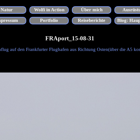
Menü überspringen
Natur
Wolfi in Action
Über mich
Ausrüst
▼
▼
▼
mpressum
Portfolio
Reiseberichte
Blog: Haup
▼
FRAport_15-08-31
flug auf den Frankfurter Flughafen aus Richtung Osten(über die A5 k