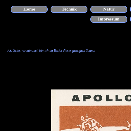
Direkt zum Seiteninhalt
Home
Technik
Natur
▼
Impressum
PS: Selbstverständlich bin ich im Besitz dieser gezeigten
Scans
!