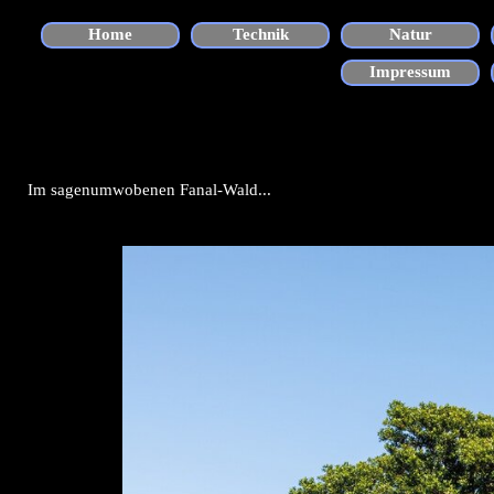
Direkt zum Seiteninhalt
Home
Technik
Natur
▼
Impressum
Im sagenumwobenen Fanal-Wald...