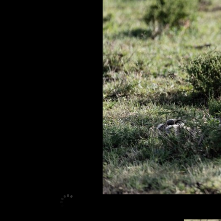
<
>
1
/
11