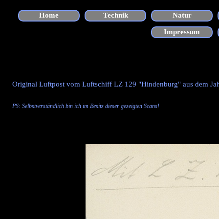
Direkt zum Seiteninhalt
Home
Technik
Natur
▼
Impressum
Original Luftpost vom Luftschiff LZ 129 "Hindenburg" aus dem J
PS: Selbstverständlich bin ich im Besitz dieser gezeigten
Scans
!