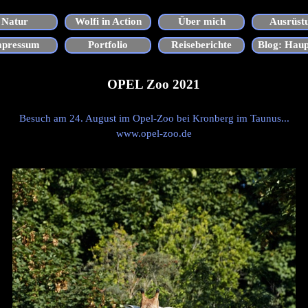
Menü überspringen
Natur
Wolfi in Action
Über mich
Ausrüst
▼
▼
▼
mpressum
Portfolio
Reiseberichte
Blog: Haup
▼
OPEL Zoo 2021
Besuch am 24. August im Opel-Zoo bei Kronberg im Taunus...
www.opel-zoo.de