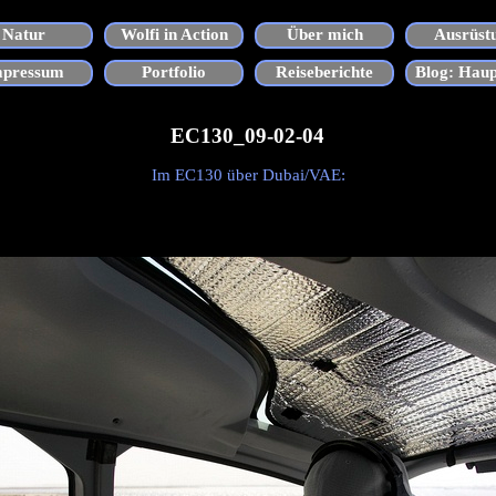
Menü überspringen
Natur
Wolfi in Action
Über mich
Ausrüst
▼
▼
▼
mpressum
Portfolio
Reiseberichte
Blog: Haup
▼
EC130_09-02-04
Im EC130 über Dubai/VAE: