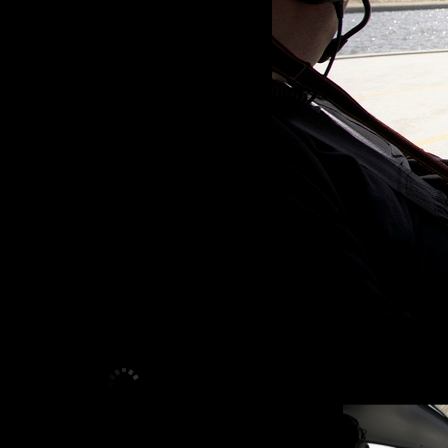
<
>
1
/
11