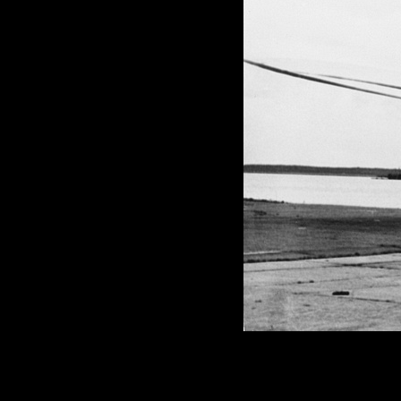
<
>
1
/
27