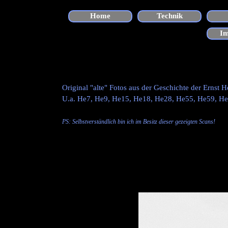
Direkt zum Seiteninhalt
Home
Technik
I
Original "alte" Fotos aus der Geschichte der Ernst
U.a. He7, He9, He15, He18, He28, He55, He59, H
PS: Selbstverständlich bin ich im Besitz dieser gezeigten
Scans
!