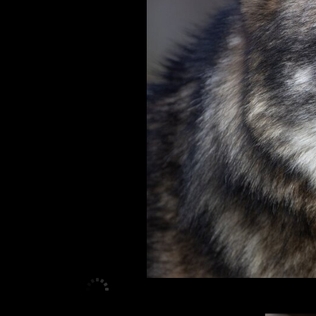
<
>
1
/
14