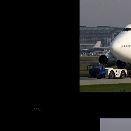
<
>
1
/
12