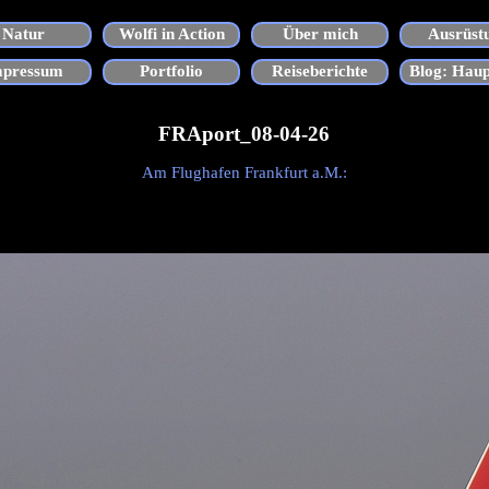
Menü überspringen
Natur
Wolfi in Action
Über mich
Ausrüst
▼
▼
▼
mpressum
Portfolio
Reiseberichte
Blog: Haup
▼
FRAport_08-04-26
Am Flughafen Frankfurt a.M.: