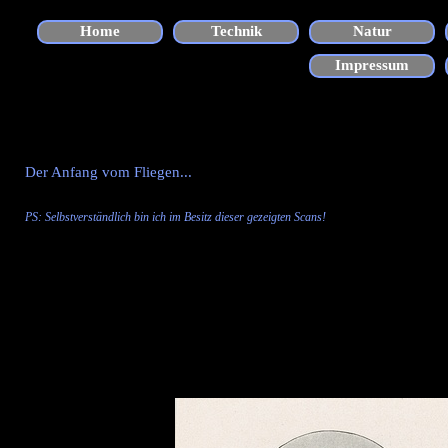
Direkt zum Seiteninhalt
Home
Technik
Natur
▼
Impressum
Der Anfang vom Fliegen...
PS: Selbstverständlich bin ich im Besitz dieser gezeigten
Scans
!